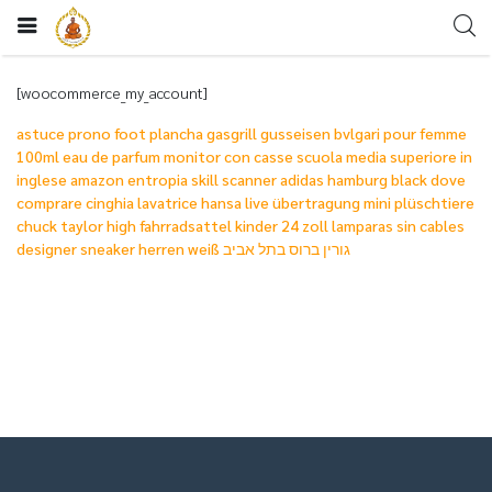
[woocommerce_my_account]
astuce prono foot
plancha gasgrill gusseisen
bvlgari pour femme
100ml eau de parfum
monitor con casse
scuola media superiore in
inglese amazon
entropia skill scanner
adidas hamburg black
dove
comprare cinghia lavatrice
hansa live übertragung
mini plüschtiere
chuck taylor high
fahrradsattel kinder 24 zoll
lamparas sin cables
designer sneaker herren weiß
גורין ברוס בתל אביב