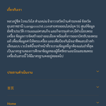
เกี่ยวกับเรา
หลวงปู่ชิต โรจนวังโส ตำแหน่งเจ้าอาวาสวัดบ้านคำระหงษ์ จังหวัด
อุบลราชธานี luangpoochit.comสายตรงออนไลน์ยุค 5G ศูนย์ข้อมูล
อัตชีวประวัติ การเผยแผ่ศาสนกิจ และกิจกรรมต่างๆ มีทำเนียบพระ
เครื่อง ข้อมูลการจัดสร้างอย่างละเอียด พร้อมทั้งการออกบัตรรับรองพระ
แท้ เพื่อเพิ่มมูลค่าให้พระเครื่อง และเพื่อป้องกันมิจฉาชีพแอบอ้างทำ
เลียนแบบ เวบไซต์นี้จะทำหน้าที่รวบรวมข้อมูลที่ถูกต้องแม่นยำที่สุด
เป็นมาตรฐานของการศึกษาข้อมูลของผู้ที่ศรัทธาและนิยมสะสมพระ
เครื่องในสายนี้ ให้มีมาตรฐานคงอยู่ตลอดไป
ประธานดำเนินงาน
首页
Home