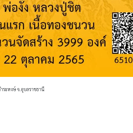
านคำระหงษ์ จ.อุบลราชธานี