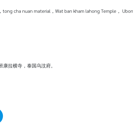
tong cha nuan material，Wat ban kham lahong Temple， Ubonra
瓦班康拉横寺，泰国乌汶府。