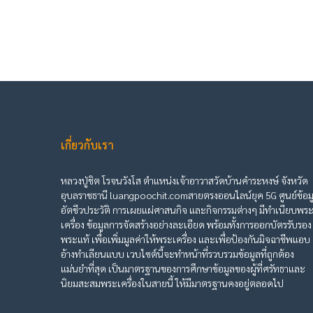
เกี่ยวกับเรา
หลวงปู่ชิต โรจนวังโส ตำแหน่งเจ้าอาวาสวัดบ้านคำระหงษ์ จังหวัด
อุบลราชธานี luangpoochit.comสายตรงออนไลน์ยุค 5G ศูนย์ข้อม
อัตชีวประวัติ การเผยแผ่ศาสนกิจ และกิจกรรมต่างๆ มีทำเนียบพร
เครื่อง ข้อมูลการจัดสร้างอย่างละเอียด พร้อมทั้งการออกบัตรรับรอง
พระแท้ เพื่อเพิ่มมูลค่าให้พระเครื่อง และเพื่อป้องกันมิจฉาชีพแอบ
อ้างทำเลียนแบบ เวบไซต์นี้จะทำหน้าที่รวบรวมข้อมูลที่ถูกต้อง
แม่นยำที่สุด เป็นมาตรฐานของการศึกษาข้อมูลของผู้ที่ศรัทธาและ
นิยมสะสมพระเครื่องในสายนี้ ให้มีมาตรฐานคงอยู่ตลอดไป