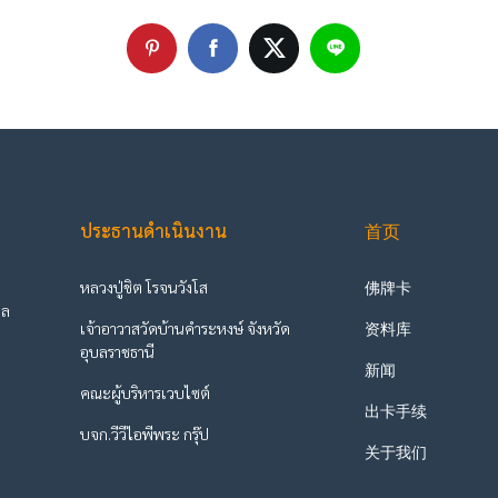
ประธานดำเนินงาน
首页
หลวงปู่ชิต โรจนวังโส
佛牌卡
ูล
เจ้าอาวาสวัดบ้านคำระหงษ์ จังหวัด
资料库
ะ
อุบลราชธานี
新闻
คณะผู้บริหารเวบไซต์
出卡手续
บจก.วีวีไอพีพระ กรุ๊ป
关于我们