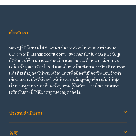
เกี่ยวกับเรา
หลวงปู่ชิต โรจนวังโส ตำแหน่งเจ้าอาวาสวัดบ้านคำระหงษ์ จังหวัด
อุบลราชธานี luangpoochit.comสายตรงออนไลน์ยุค 5G ศูนย์ข้อมูล
อัตชีวประวัติ การเผยแผ่ศาสนกิจ และกิจกรรมต่างๆ มีทำเนียบพระ
เครื่อง ข้อมูลการจัดสร้างอย่างละเอียด พร้อมทั้งการออกบัตรรับรองพระ
แท้ เพื่อเพิ่มมูลค่าให้พระเครื่อง และเพื่อป้องกันมิจฉาชีพแอบอ้างทำ
เลียนแบบ เวบไซต์นี้จะทำหน้าที่รวบรวมข้อมูลที่ถูกต้องแม่นยำที่สุด
เป็นมาตรฐานของการศึกษาข้อมูลของผู้ที่ศรัทธาและนิยมสะสมพระ
เครื่องในสายนี้ ให้มีมาตรฐานคงอยู่ตลอดไป
ประธานดำเนินงาน
首页