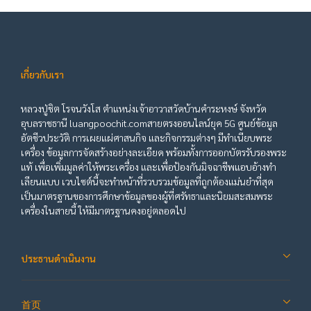
เกี่ยวกับเรา
หลวงปู่ชิต โรจนวังโส ตำแหน่งเจ้าอาวาสวัดบ้านคำระหงษ์ จังหวัด
อุบลราชธานี luangpoochit.comสายตรงออนไลน์ยุค 5G ศูนย์ข้อมูล
อัตชีวประวัติ การเผยแผ่ศาสนกิจ และกิจกรรมต่างๆ มีทำเนียบพระ
เครื่อง ข้อมูลการจัดสร้างอย่างละเอียด พร้อมทั้งการออกบัตรรับรองพระ
แท้ เพื่อเพิ่มมูลค่าให้พระเครื่อง และเพื่อป้องกันมิจฉาชีพแอบอ้างทำ
เลียนแบบ เวบไซต์นี้จะทำหน้าที่รวบรวมข้อมูลที่ถูกต้องแม่นยำที่สุด
เป็นมาตรฐานของการศึกษาข้อมูลของผู้ที่ศรัทธาและนิยมสะสมพระ
เครื่องในสายนี้ ให้มีมาตรฐานคงอยู่ตลอดไป
ประธานดำเนินงาน
首页