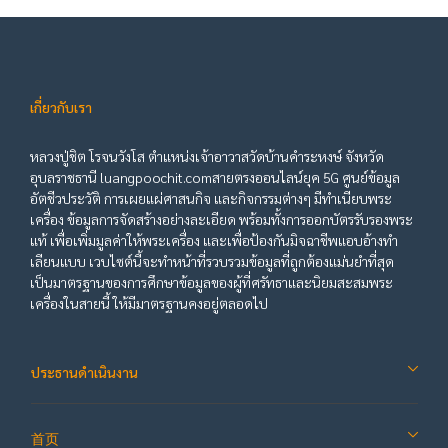
เกี่ยวกับเรา
หลวงปู่ชิต โรจนวังโส ตำแหน่งเจ้าอาวาสวัดบ้านคำระหงษ์ จังหวัด
อุบลราชธานี luangpoochit.comสายตรงออนไลน์ยุค 5G ศูนย์ข้อมูล
อัตชีวประวัติ การเผยแผ่ศาสนกิจ และกิจกรรมต่างๆ มีทำเนียบพระ
เครื่อง ข้อมูลการจัดสร้างอย่างละเอียด พร้อมทั้งการออกบัตรรับรองพระ
แท้ เพื่อเพิ่มมูลค่าให้พระเครื่อง และเพื่อป้องกันมิจฉาชีพแอบอ้างทำ
เลียนแบบ เวบไซต์นี้จะทำหน้าที่รวบรวมข้อมูลที่ถูกต้องแม่นยำที่สุด
เป็นมาตรฐานของการศึกษาข้อมูลของผู้ที่ศรัทธาและนิยมสะสมพระ
เครื่องในสายนี้ ให้มีมาตรฐานคงอยู่ตลอดไป
ประธานดำเนินงาน
首页