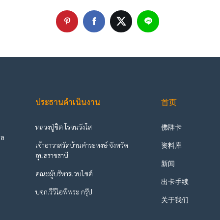
ประธานดำเนินงาน
首页
หลวงปู่ชิต โรจนวังโส
佛牌卡
ูล
เจ้าอาวาสวัดบ้านคำระหงษ์ จังหวัด
资料库
ะ
อุบลราชธานี
新闻
คณะผู้บริหารเวบไซต์
出卡手续
บจก.วีวีไอพีพระ กรุ๊ป
关于我们