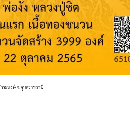
านคำระหงษ์ จ.อุบลราชธานี