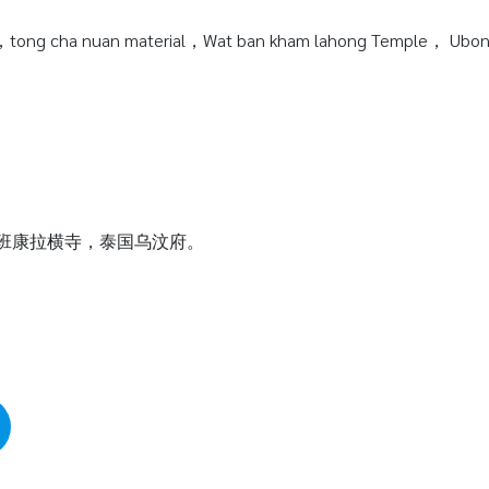
tong cha nuan material，Wat ban kham lahong Temple， Ubonra
瓦班康拉横寺，泰国乌汶府。