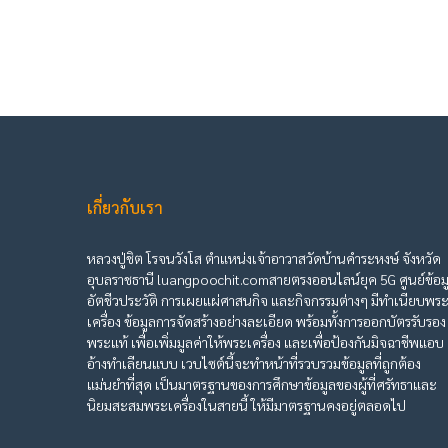
เกี่ยวกับเรา
หลวงปู่ชิต โรจนวังโส ตำแหน่งเจ้าอาวาสวัดบ้านคำระหงษ์ จังหวัด
อุบลราชธานี luangpoochit.comสายตรงออนไลน์ยุค 5G ศูนย์ข้อม
อัตชีวประวัติ การเผยแผ่ศาสนกิจ และกิจกรรมต่างๆ มีทำเนียบพร
เครื่อง ข้อมูลการจัดสร้างอย่างละเอียด พร้อมทั้งการออกบัตรรับรอง
พระแท้ เพื่อเพิ่มมูลค่าให้พระเครื่อง และเพื่อป้องกันมิจฉาชีพแอบ
อ้างทำเลียนแบบ เวบไซต์นี้จะทำหน้าที่รวบรวมข้อมูลที่ถูกต้อง
แม่นยำที่สุด เป็นมาตรฐานของการศึกษาข้อมูลของผู้ที่ศรัทธาและ
นิยมสะสมพระเครื่องในสายนี้ ให้มีมาตรฐานคงอยู่ตลอดไป