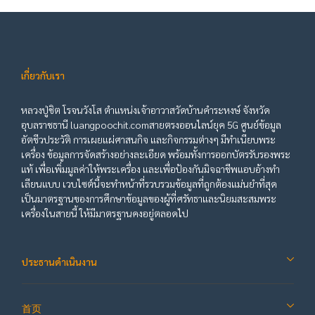
เกี่ยวกับเรา
หลวงปู่ชิต โรจนวังโส ตำแหน่งเจ้าอาวาสวัดบ้านคำระหงษ์ จังหวัด
อุบลราชธานี luangpoochit.comสายตรงออนไลน์ยุค 5G ศูนย์ข้อมูล
อัตชีวประวัติ การเผยแผ่ศาสนกิจ และกิจกรรมต่างๆ มีทำเนียบพระ
เครื่อง ข้อมูลการจัดสร้างอย่างละเอียด พร้อมทั้งการออกบัตรรับรองพระ
แท้ เพื่อเพิ่มมูลค่าให้พระเครื่อง และเพื่อป้องกันมิจฉาชีพแอบอ้างทำ
เลียนแบบ เวบไซต์นี้จะทำหน้าที่รวบรวมข้อมูลที่ถูกต้องแม่นยำที่สุด
เป็นมาตรฐานของการศึกษาข้อมูลของผู้ที่ศรัทธาและนิยมสะสมพระ
เครื่องในสายนี้ ให้มีมาตรฐานคงอยู่ตลอดไป
ประธานดำเนินงาน
首页