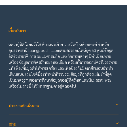
เกี่ยวกับเรา
หลวงปู่ชิต โรจนวังโส ตำแหน่งเจ้าอาวาสวัดบ้านคำระหงษ์ จังหวัด
อุบลราชธานี luangpoochit.comสายตรงออนไลน์ยุค 5G ศูนย์ข้อมูล
อัตชีวประวัติ การเผยแผ่ศาสนกิจ และกิจกรรมต่างๆ มีทำเนียบพระ
เครื่อง ข้อมูลการจัดสร้างอย่างละเอียด พร้อมทั้งการออกบัตรรับรองพระ
แท้ เพื่อเพิ่มมูลค่าให้พระเครื่อง และเพื่อป้องกันมิจฉาชีพแอบอ้างทำ
เลียนแบบ เวบไซต์นี้จะทำหน้าที่รวบรวมข้อมูลที่ถูกต้องแม่นยำที่สุด
เป็นมาตรฐานของการศึกษาข้อมูลของผู้ที่ศรัทธาและนิยมสะสมพระ
เครื่องในสายนี้ ให้มีมาตรฐานคงอยู่ตลอดไป
ประธานดำเนินงาน
首页