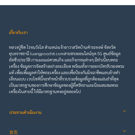
เกี่ยวกับเรา
หลวงปู่ชิต โรจนวังโส ตำแหน่งเจ้าอาวาสวัดบ้านคำระหงษ์ จังหวัด
อุบลราชธานี luangpoochit.comสายตรงออนไลน์ยุค 5G ศูนย์ข้อมูล
อัตชีวประวัติ การเผยแผ่ศาสนกิจ และกิจกรรมต่างๆ มีทำเนียบพระ
เครื่อง ข้อมูลการจัดสร้างอย่างละเอียด พร้อมทั้งการออกบัตรรับรองพระ
แท้ เพื่อเพิ่มมูลค่าให้พระเครื่อง และเพื่อป้องกันมิจฉาชีพแอบอ้างทำ
เลียนแบบ เวบไซต์นี้จะทำหน้าที่รวบรวมข้อมูลที่ถูกต้องแม่นยำที่สุด
เป็นมาตรฐานของการศึกษาข้อมูลของผู้ที่ศรัทธาและนิยมสะสมพระ
เครื่องในสายนี้ ให้มีมาตรฐานคงอยู่ตลอดไป
ประธานดำเนินงาน
首页