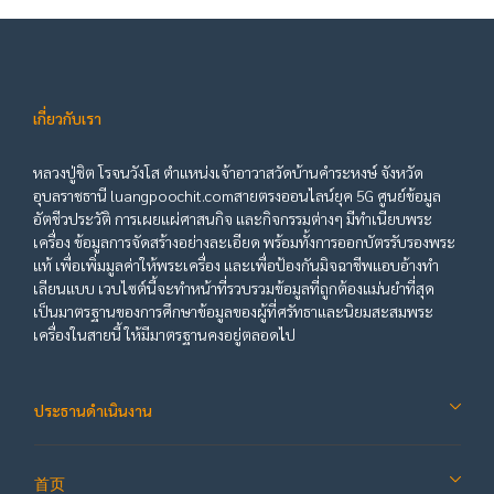
เกี่ยวกับเรา
หลวงปู่ชิต โรจนวังโส ตำแหน่งเจ้าอาวาสวัดบ้านคำระหงษ์ จังหวัด
อุบลราชธานี luangpoochit.comสายตรงออนไลน์ยุค 5G ศูนย์ข้อมูล
อัตชีวประวัติ การเผยแผ่ศาสนกิจ และกิจกรรมต่างๆ มีทำเนียบพระ
เครื่อง ข้อมูลการจัดสร้างอย่างละเอียด พร้อมทั้งการออกบัตรรับรองพระ
แท้ เพื่อเพิ่มมูลค่าให้พระเครื่อง และเพื่อป้องกันมิจฉาชีพแอบอ้างทำ
เลียนแบบ เวบไซต์นี้จะทำหน้าที่รวบรวมข้อมูลที่ถูกต้องแม่นยำที่สุด
เป็นมาตรฐานของการศึกษาข้อมูลของผู้ที่ศรัทธาและนิยมสะสมพระ
เครื่องในสายนี้ ให้มีมาตรฐานคงอยู่ตลอดไป
ประธานดำเนินงาน
首页