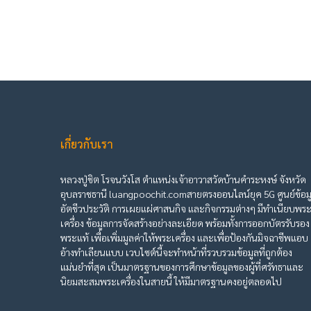
เกี่ยวกับเรา
หลวงปู่ชิต โรจนวังโส ตำแหน่งเจ้าอาวาสวัดบ้านคำระหงษ์ จังหวัด
อุบลราชธานี luangpoochit.comสายตรงออนไลน์ยุค 5G ศูนย์ข้อม
อัตชีวประวัติ การเผยแผ่ศาสนกิจ และกิจกรรมต่างๆ มีทำเนียบพร
เครื่อง ข้อมูลการจัดสร้างอย่างละเอียด พร้อมทั้งการออกบัตรรับรอง
พระแท้ เพื่อเพิ่มมูลค่าให้พระเครื่อง และเพื่อป้องกันมิจฉาชีพแอบ
อ้างทำเลียนแบบ เวบไซต์นี้จะทำหน้าที่รวบรวมข้อมูลที่ถูกต้อง
แม่นยำที่สุด เป็นมาตรฐานของการศึกษาข้อมูลของผู้ที่ศรัทธาและ
นิยมสะสมพระเครื่องในสายนี้ ให้มีมาตรฐานคงอยู่ตลอดไป