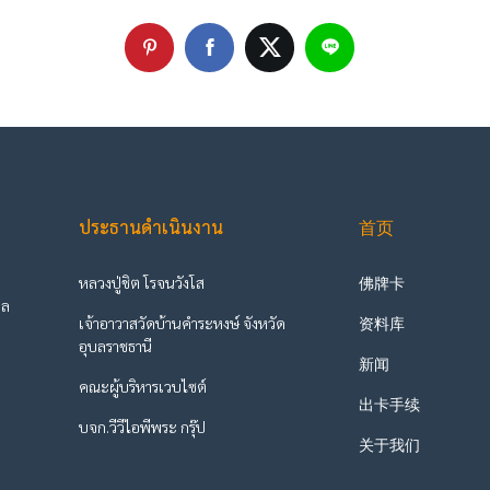
ประธานดำเนินงาน
首页
หลวงปู่ชิต โรจนวังโส
佛牌卡
ูล
เจ้าอาวาสวัดบ้านคำระหงษ์ จังหวัด
资料库
ะ
อุบลราชธานี
新闻
คณะผู้บริหารเวบไซต์
出卡手续
บจก.วีวีไอพีพระ กรุ๊ป
关于我们