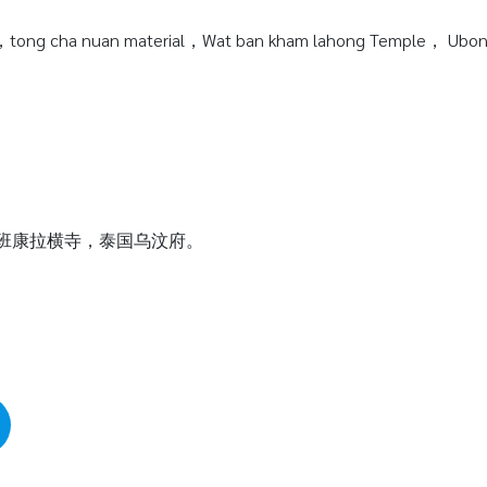
tong cha nuan material，Wat ban kham lahong Temple， Ubonra
瓦班康拉横寺，泰国乌汶府。