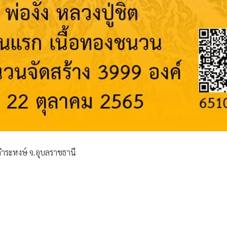
านคำระหงษ์ จ.อุบลราชธานี