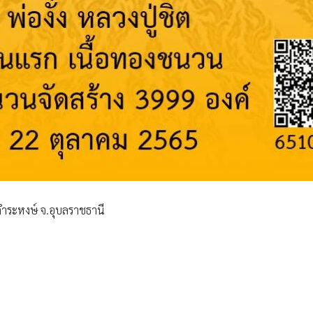
านคำระหงษ์ จ.อุบลราชธานี