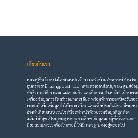
เกี่ยวกับเรา
หลวงปู่ชิต โรจนวังโส ตำแหน่งเจ้าอาวาสวัดบ้านคำระหงษ์ จังหวัด
อุบลราชธานี luangpoochit.comสายตรงออนไลน์ยุค 5G ศูนย์ข้อม
อัตชีวประวัติ การเผยแผ่ศาสนกิจ และกิจกรรมต่างๆ มีทำเนียบพร
เครื่อง ข้อมูลการจัดสร้างอย่างละเอียด พร้อมทั้งการออกบัตรรับรอง
พระแท้ เพื่อเพิ่มมูลค่าให้พระเครื่อง และเพื่อป้องกันมิจฉาชีพแอบ
อ้างทำเลียนแบบ เวบไซต์นี้จะทำหน้าที่รวบรวมข้อมูลที่ถูกต้อง
แม่นยำที่สุด เป็นมาตรฐานของการศึกษาข้อมูลของผู้ที่ศรัทธาและ
นิยมสะสมพระเครื่องในสายนี้ ให้มีมาตรฐานคงอยู่ตลอดไป