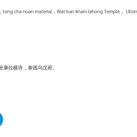
tong cha nuan material，Wat ban kham lahong Temple， Ubonra
瓦班康拉横寺，泰国乌汶府。