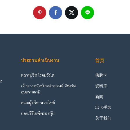
ประธานดำเนินงาน
首页
หลวงปู่ชิต โรจนวังโส
佛牌卡
ูล
เจ้าอาวาสวัดบ้านคำระหงษ์ จังหวัด
资料库
ะ
อุบลราชธานี
新闻
คณะผู้บริหารเวบไซต์
出卡手续
บจก.วีวีไอพีพระ กรุ๊ป
关于我们