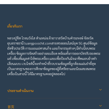
เกี่ยวกับเรา
หลวงปู่ชิต โรจนวังโส ตำแหน่งเจ้าอาวาสวัดบ้านคำระหงษ์ จังหวัด
อุบลราชธานี luangpoochit.comสายตรงออนไลน์ยุค 5G ศูนย์ข้อมูล
อัตชีวประวัติ การเผยแผ่ศาสนกิจ และกิจกรรมต่างๆ มีทำเนียบพระ
เครื่อง ข้อมูลการจัดสร้างอย่างละเอียด พร้อมทั้งการออกบัตรรับรองพระ
แท้ เพื่อเพิ่มมูลค่าให้พระเครื่อง และเพื่อป้องกันมิจฉาชีพแอบอ้างทำ
เลียนแบบ เวบไซต์นี้จะทำหน้าที่รวบรวมข้อมูลที่ถูกต้องแม่นยำที่สุด
เป็นมาตรฐานของการศึกษาข้อมูลของผู้ที่ศรัทธาและนิยมสะสมพระ
เครื่องในสายนี้ ให้มีมาตรฐานคงอยู่ตลอดไป
ประธานดำเนินงาน
首页