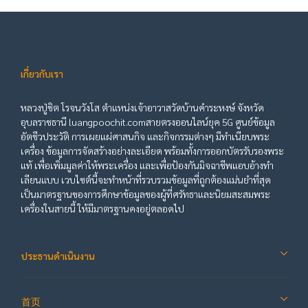
เกี่ยวกับเรา
หลวงปู่ชิต โรจนวังโส ตำแหน่งเจ้าอาวาสวัดบ้านคำระหงษ์ จังหวัด
อุบลราชธานี luangpoochit.comสายตรงออนไลน์ยุค 5G ศูนย์ข้อมูล
อัตชีวประวัติ การเผยแผ่ศาสนกิจ และกิจกรรมต่างๆ มีทำเนียบพระ
เครื่อง ข้อมูลการจัดสร้างอย่างละเอียด พร้อมทั้งการออกบัตรรับรองพระ
แท้ เพื่อเพิ่มมูลค่าให้พระเครื่อง และเพื่อป้องกันมิจฉาชีพแอบอ้างทำ
เลียนแบบ เวบไซต์นี้จะทำหน้าที่รวบรวมข้อมูลที่ถูกต้องแม่นยำที่สุด
เป็นมาตรฐานของการศึกษาข้อมูลของผู้ที่ศรัทธาและนิยมสะสมพระ
เครื่องในสายนี้ ให้มีมาตรฐานคงอยู่ตลอดไป
ประธานดำเนินงาน
首页