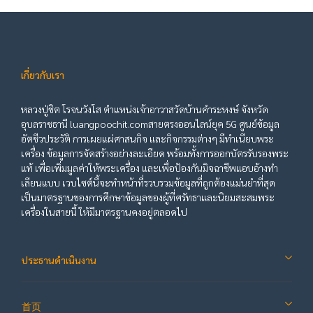
เกี่ยวกับเรา
หลวงปู่ชิต โรจนวังโส ตำแหน่งเจ้าอาวาสวัดบ้านคำระหงษ์ จังหวัด
อุบลราชธานี luangpoochit.comสายตรงออนไลน์ยุค 5G ศูนย์ข้อมูล
อัตชีวประวัติ การเผยแผ่ศาสนกิจ และกิจกรรมต่างๆ มีทำเนียบพระ
เครื่อง ข้อมูลการจัดสร้างอย่างละเอียด พร้อมทั้งการออกบัตรรับรองพระ
แท้ เพื่อเพิ่มมูลค่าให้พระเครื่อง และเพื่อป้องกันมิจฉาชีพแอบอ้างทำ
เลียนแบบ เวบไซต์นี้จะทำหน้าที่รวบรวมข้อมูลที่ถูกต้องแม่นยำที่สุด
เป็นมาตรฐานของการศึกษาข้อมูลของผู้ที่ศรัทธาและนิยมสะสมพระ
เครื่องในสายนี้ ให้มีมาตรฐานคงอยู่ตลอดไป
ประธานดำเนินงาน
首页