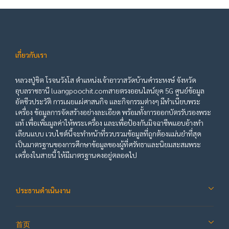
เกี่ยวกับเรา
หลวงปู่ชิต โรจนวังโส ตำแหน่งเจ้าอาวาสวัดบ้านคำระหงษ์ จังหวัด
อุบลราชธานี luangpoochit.comสายตรงออนไลน์ยุค 5G ศูนย์ข้อมูล
อัตชีวประวัติ การเผยแผ่ศาสนกิจ และกิจกรรมต่างๆ มีทำเนียบพระ
เครื่อง ข้อมูลการจัดสร้างอย่างละเอียด พร้อมทั้งการออกบัตรรับรองพระ
แท้ เพื่อเพิ่มมูลค่าให้พระเครื่อง และเพื่อป้องกันมิจฉาชีพแอบอ้างทำ
เลียนแบบ เวบไซต์นี้จะทำหน้าที่รวบรวมข้อมูลที่ถูกต้องแม่นยำที่สุด
เป็นมาตรฐานของการศึกษาข้อมูลของผู้ที่ศรัทธาและนิยมสะสมพระ
เครื่องในสายนี้ ให้มีมาตรฐานคงอยู่ตลอดไป
ประธานดำเนินงาน
首页