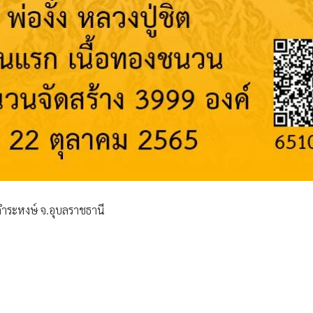
านคำระหงษ์ จ.อุบลราชธานี