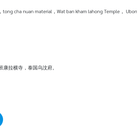
tong cha nuan material，Wat ban kham lahong Temple， Ubonra
瓦班康拉横寺，泰国乌汶府。