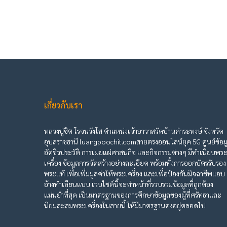
เกี่ยวกับเรา
หลวงปู่ชิต โรจนวังโส ตำแหน่งเจ้าอาวาสวัดบ้านคำระหงษ์ จังหวัด
อุบลราชธานี luangpoochit.comสายตรงออนไลน์ยุค 5G ศูนย์ข้อม
อัตชีวประวัติ การเผยแผ่ศาสนกิจ และกิจกรรมต่างๆ มีทำเนียบพร
เครื่อง ข้อมูลการจัดสร้างอย่างละเอียด พร้อมทั้งการออกบัตรรับรอง
พระแท้ เพื่อเพิ่มมูลค่าให้พระเครื่อง และเพื่อป้องกันมิจฉาชีพแอบ
อ้างทำเลียนแบบ เวบไซต์นี้จะทำหน้าที่รวบรวมข้อมูลที่ถูกต้อง
แม่นยำที่สุด เป็นมาตรฐานของการศึกษาข้อมูลของผู้ที่ศรัทธาและ
นิยมสะสมพระเครื่องในสายนี้ ให้มีมาตรฐานคงอยู่ตลอดไป