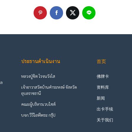
ประธานดำเนินงาน
首页
หลวงปู่ชิต โรจนวังโส
佛牌卡
ูล
เจ้าอาวาสวัดบ้านคำระหงษ์ จังหวัด
资料库
ะ
อุบลราชธานี
新闻
คณะผู้บริหารเวบไซต์
出卡手续
บจก.วีวีไอพีพระ กรุ๊ป
关于我们