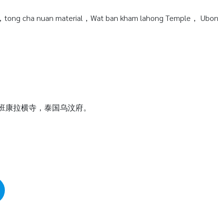
tong cha nuan material，Wat ban kham lahong Temple， Ubonra
瓦班康拉横寺，泰国乌汶府。