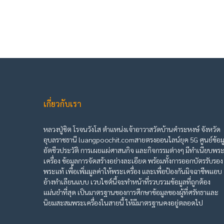
เกี่ยวกับเรา
หลวงปู่ชิต โรจนวังโส ตำแหน่งเจ้าอาวาสวัดบ้านคำระหงษ์ จังหวัด
อุบลราชธานี luangpoochit.comสายตรงออนไลน์ยุค 5G ศูนย์ข้อม
อัตชีวประวัติ การเผยแผ่ศาสนกิจ และกิจกรรมต่างๆ มีทำเนียบพร
เครื่อง ข้อมูลการจัดสร้างอย่างละเอียด พร้อมทั้งการออกบัตรรับรอง
พระแท้ เพื่อเพิ่มมูลค่าให้พระเครื่อง และเพื่อป้องกันมิจฉาชีพแอบ
อ้างทำเลียนแบบ เวบไซต์นี้จะทำหน้าที่รวบรวมข้อมูลที่ถูกต้อง
แม่นยำที่สุด เป็นมาตรฐานของการศึกษาข้อมูลของผู้ที่ศรัทธาและ
นิยมสะสมพระเครื่องในสายนี้ ให้มีมาตรฐานคงอยู่ตลอดไป