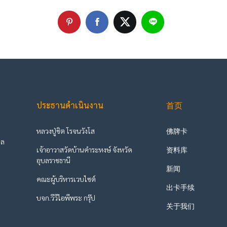
ประธานดำเนินงาน
首页
หลวงปู่ชิต โรจนวังโส
佛牌卡
ูล
เจ้าอาวาสวัดบ้านคำระหงษ์ จังหวัด
资料库
ะ
อุบลราชธานี
新闻
คณะผู้บริหารเวบไซต์
出卡手续
บจก.วีวีไอพีพระ กรุ๊ป
关于我们