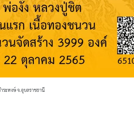
านคำระหงษ์ จ.อุบลราชธานี