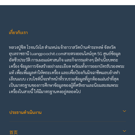
เกี่ยวกับเรา
หลวงปู่ชิต โรจนวังโส ตำแหน่งเจ้าอาวาสวัดบ้านคำระหงษ์ จังหวัด
อุบลราชธานี luangpoochit.comสายตรงออนไลน์ยุค 5G ศูนย์ข้อมูล
อัตชีวประวัติ การเผยแผ่ศาสนกิจ และกิจกรรมต่างๆ มีทำเนียบพระ
เครื่อง ข้อมูลการจัดสร้างอย่างละเอียด พร้อมทั้งการออกบัตรรับรองพระ
แท้ เพื่อเพิ่มมูลค่าให้พระเครื่อง และเพื่อป้องกันมิจฉาชีพแอบอ้างทำ
เลียนแบบ เวบไซต์นี้จะทำหน้าที่รวบรวมข้อมูลที่ถูกต้องแม่นยำที่สุด
เป็นมาตรฐานของการศึกษาข้อมูลของผู้ที่ศรัทธาและนิยมสะสมพระ
เครื่องในสายนี้ ให้มีมาตรฐานคงอยู่ตลอดไป
ประธานดำเนินงาน
首页