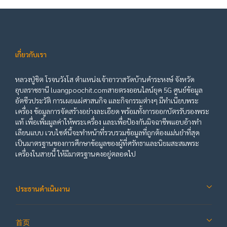
เกี่ยวกับเรา
หลวงปู่ชิต โรจนวังโส ตำแหน่งเจ้าอาวาสวัดบ้านคำระหงษ์ จังหวัด
อุบลราชธานี luangpoochit.comสายตรงออนไลน์ยุค 5G ศูนย์ข้อมูล
อัตชีวประวัติ การเผยแผ่ศาสนกิจ และกิจกรรมต่างๆ มีทำเนียบพระ
เครื่อง ข้อมูลการจัดสร้างอย่างละเอียด พร้อมทั้งการออกบัตรรับรองพระ
แท้ เพื่อเพิ่มมูลค่าให้พระเครื่อง และเพื่อป้องกันมิจฉาชีพแอบอ้างทำ
เลียนแบบ เวบไซต์นี้จะทำหน้าที่รวบรวมข้อมูลที่ถูกต้องแม่นยำที่สุด
เป็นมาตรฐานของการศึกษาข้อมูลของผู้ที่ศรัทธาและนิยมสะสมพระ
เครื่องในสายนี้ ให้มีมาตรฐานคงอยู่ตลอดไป
ประธานดำเนินงาน
首页