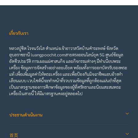
เกี่ยวกับเรา
หลวงปู่ชิต โรจนวังโส ตำแหน่งเจ้าอาวาสวัดบ้านคำระหงษ์ จังหวัด
อุบลราชธานี luangpoochit.comสายตรงออนไลน์ยุค 5G ศูนย์ข้อมูล
อัตชีวประวัติ การเผยแผ่ศาสนกิจ และกิจกรรมต่างๆ มีทำเนียบพระ
เครื่อง ข้อมูลการจัดสร้างอย่างละเอียด พร้อมทั้งการออกบัตรรับรองพระ
แท้ เพื่อเพิ่มมูลค่าให้พระเครื่อง และเพื่อป้องกันมิจฉาชีพแอบอ้างทำ
เลียนแบบ เวบไซต์นี้จะทำหน้าที่รวบรวมข้อมูลที่ถูกต้องแม่นยำที่สุด
เป็นมาตรฐานของการศึกษาข้อมูลของผู้ที่ศรัทธาและนิยมสะสมพระ
เครื่องในสายนี้ ให้มีมาตรฐานคงอยู่ตลอดไป
ประธานดำเนินงาน
首页