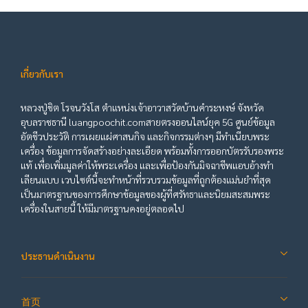
เกี่ยวกับเรา
หลวงปู่ชิต โรจนวังโส ตำแหน่งเจ้าอาวาสวัดบ้านคำระหงษ์ จังหวัด
อุบลราชธานี luangpoochit.comสายตรงออนไลน์ยุค 5G ศูนย์ข้อมูล
อัตชีวประวัติ การเผยแผ่ศาสนกิจ และกิจกรรมต่างๆ มีทำเนียบพระ
เครื่อง ข้อมูลการจัดสร้างอย่างละเอียด พร้อมทั้งการออกบัตรรับรองพระ
แท้ เพื่อเพิ่มมูลค่าให้พระเครื่อง และเพื่อป้องกันมิจฉาชีพแอบอ้างทำ
เลียนแบบ เวบไซต์นี้จะทำหน้าที่รวบรวมข้อมูลที่ถูกต้องแม่นยำที่สุด
เป็นมาตรฐานของการศึกษาข้อมูลของผู้ที่ศรัทธาและนิยมสะสมพระ
เครื่องในสายนี้ ให้มีมาตรฐานคงอยู่ตลอดไป
ประธานดำเนินงาน
首页