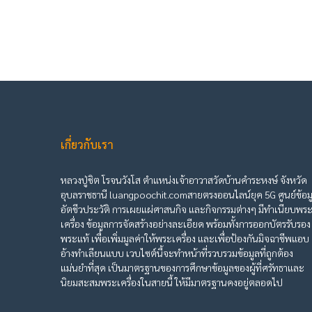
เกี่ยวกับเรา
หลวงปู่ชิต โรจนวังโส ตำแหน่งเจ้าอาวาสวัดบ้านคำระหงษ์ จังหวัด
อุบลราชธานี luangpoochit.comสายตรงออนไลน์ยุค 5G ศูนย์ข้อม
อัตชีวประวัติ การเผยแผ่ศาสนกิจ และกิจกรรมต่างๆ มีทำเนียบพร
เครื่อง ข้อมูลการจัดสร้างอย่างละเอียด พร้อมทั้งการออกบัตรรับรอง
พระแท้ เพื่อเพิ่มมูลค่าให้พระเครื่อง และเพื่อป้องกันมิจฉาชีพแอบ
อ้างทำเลียนแบบ เวบไซต์นี้จะทำหน้าที่รวบรวมข้อมูลที่ถูกต้อง
แม่นยำที่สุด เป็นมาตรฐานของการศึกษาข้อมูลของผู้ที่ศรัทธาและ
นิยมสะสมพระเครื่องในสายนี้ ให้มีมาตรฐานคงอยู่ตลอดไป