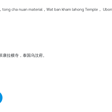
tong cha nuan material，Wat ban kham lahong Temple， Ubonra
瓦班康拉横寺，泰国乌汶府。