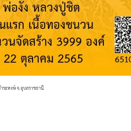
านคำระหงษ์ จ.อุบลราชธานี