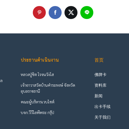
ประธานดำเนินงาน
首页
หลวงปู่ชิต โรจนวังโส
佛牌卡
ูล
เจ้าอาวาสวัดบ้านคำระหงษ์ จังหวัด
资料库
ะ
อุบลราชธานี
新闻
คณะผู้บริหารเวบไซต์
出卡手续
บจก.วีวีไอพีพระ กรุ๊ป
关于我们