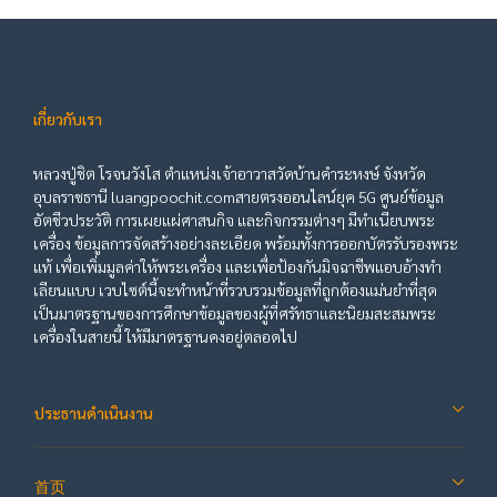
เกี่ยวกับเรา
หลวงปู่ชิต โรจนวังโส ตำแหน่งเจ้าอาวาสวัดบ้านคำระหงษ์ จังหวัด
อุบลราชธานี luangpoochit.comสายตรงออนไลน์ยุค 5G ศูนย์ข้อมูล
อัตชีวประวัติ การเผยแผ่ศาสนกิจ และกิจกรรมต่างๆ มีทำเนียบพระ
เครื่อง ข้อมูลการจัดสร้างอย่างละเอียด พร้อมทั้งการออกบัตรรับรองพระ
แท้ เพื่อเพิ่มมูลค่าให้พระเครื่อง และเพื่อป้องกันมิจฉาชีพแอบอ้างทำ
เลียนแบบ เวบไซต์นี้จะทำหน้าที่รวบรวมข้อมูลที่ถูกต้องแม่นยำที่สุด
เป็นมาตรฐานของการศึกษาข้อมูลของผู้ที่ศรัทธาและนิยมสะสมพระ
เครื่องในสายนี้ ให้มีมาตรฐานคงอยู่ตลอดไป
ประธานดำเนินงาน
首页