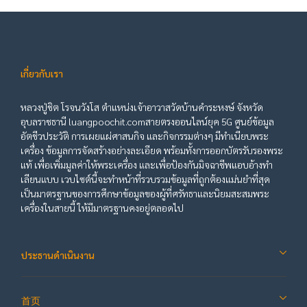
เกี่ยวกับเรา
หลวงปู่ชิต โรจนวังโส ตำแหน่งเจ้าอาวาสวัดบ้านคำระหงษ์ จังหวัด
อุบลราชธานี luangpoochit.comสายตรงออนไลน์ยุค 5G ศูนย์ข้อมูล
อัตชีวประวัติ การเผยแผ่ศาสนกิจ และกิจกรรมต่างๆ มีทำเนียบพระ
เครื่อง ข้อมูลการจัดสร้างอย่างละเอียด พร้อมทั้งการออกบัตรรับรองพระ
แท้ เพื่อเพิ่มมูลค่าให้พระเครื่อง และเพื่อป้องกันมิจฉาชีพแอบอ้างทำ
เลียนแบบ เวบไซต์นี้จะทำหน้าที่รวบรวมข้อมูลที่ถูกต้องแม่นยำที่สุด
เป็นมาตรฐานของการศึกษาข้อมูลของผู้ที่ศรัทธาและนิยมสะสมพระ
เครื่องในสายนี้ ให้มีมาตรฐานคงอยู่ตลอดไป
ประธานดำเนินงาน
首页