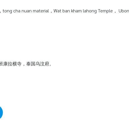
tong cha nuan material，Wat ban kham lahong Temple， Ubonra
瓦班康拉横寺，泰国乌汶府。