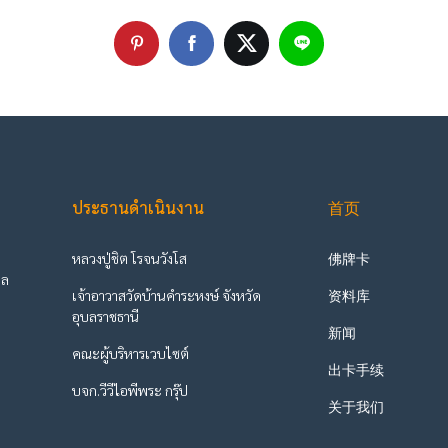
ประธานดำเนินงาน
首页
หลวงปู่ชิต โรจนวังโส
佛牌卡
ูล
เจ้าอาวาสวัดบ้านคำระหงษ์ จังหวัด
资料库
ะ
อุบลราชธานี
新闻
คณะผู้บริหารเวบไซต์
出卡手续
บจก.วีวีไอพีพระ กรุ๊ป
关于我们