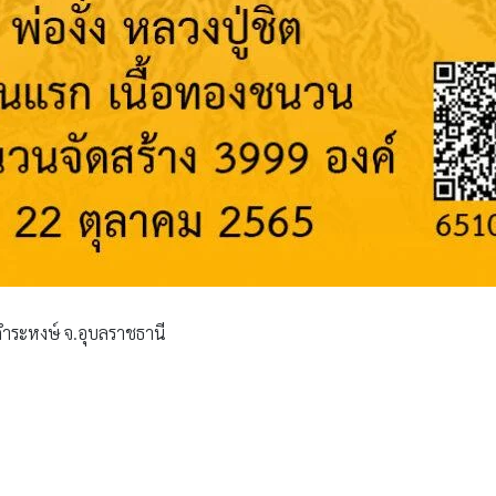
านคำระหงษ์ จ.อุบลราชธานี