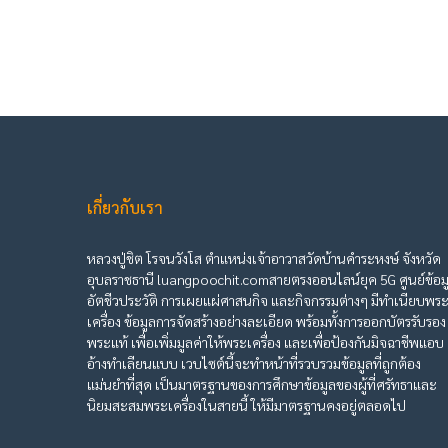
เกี่ยวกับเรา
หลวงปู่ชิต โรจนวังโส ตำแหน่งเจ้าอาวาสวัดบ้านคำระหงษ์ จังหวัด
อุบลราชธานี luangpoochit.comสายตรงออนไลน์ยุค 5G ศูนย์ข้อม
อัตชีวประวัติ การเผยแผ่ศาสนกิจ และกิจกรรมต่างๆ มีทำเนียบพร
เครื่อง ข้อมูลการจัดสร้างอย่างละเอียด พร้อมทั้งการออกบัตรรับรอง
พระแท้ เพื่อเพิ่มมูลค่าให้พระเครื่อง และเพื่อป้องกันมิจฉาชีพแอบ
อ้างทำเลียนแบบ เวบไซต์นี้จะทำหน้าที่รวบรวมข้อมูลที่ถูกต้อง
แม่นยำที่สุด เป็นมาตรฐานของการศึกษาข้อมูลของผู้ที่ศรัทธาและ
นิยมสะสมพระเครื่องในสายนี้ ให้มีมาตรฐานคงอยู่ตลอดไป