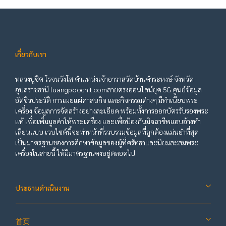
เกี่ยวกับเรา
หลวงปู่ชิต โรจนวังโส ตำแหน่งเจ้าอาวาสวัดบ้านคำระหงษ์ จังหวัด
อุบลราชธานี luangpoochit.comสายตรงออนไลน์ยุค 5G ศูนย์ข้อมูล
อัตชีวประวัติ การเผยแผ่ศาสนกิจ และกิจกรรมต่างๆ มีทำเนียบพระ
เครื่อง ข้อมูลการจัดสร้างอย่างละเอียด พร้อมทั้งการออกบัตรรับรองพระ
แท้ เพื่อเพิ่มมูลค่าให้พระเครื่อง และเพื่อป้องกันมิจฉาชีพแอบอ้างทำ
เลียนแบบ เวบไซต์นี้จะทำหน้าที่รวบรวมข้อมูลที่ถูกต้องแม่นยำที่สุด
เป็นมาตรฐานของการศึกษาข้อมูลของผู้ที่ศรัทธาและนิยมสะสมพระ
เครื่องในสายนี้ ให้มีมาตรฐานคงอยู่ตลอดไป
ประธานดำเนินงาน
首页