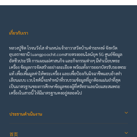
เกี่ยวกับเรา
หลวงปู่ชิต โรจนวังโส ตำแหน่งเจ้าอาวาสวัดบ้านคำระหงษ์ จังหวัด
อุบลราชธานี luangpoochit.comสายตรงออนไลน์ยุค 5G ศูนย์ข้อมูล
อัตชีวประวัติ การเผยแผ่ศาสนกิจ และกิจกรรมต่างๆ มีทำเนียบพระ
เครื่อง ข้อมูลการจัดสร้างอย่างละเอียด พร้อมทั้งการออกบัตรรับรองพระ
แท้ เพื่อเพิ่มมูลค่าให้พระเครื่อง และเพื่อป้องกันมิจฉาชีพแอบอ้างทำ
เลียนแบบ เวบไซต์นี้จะทำหน้าที่รวบรวมข้อมูลที่ถูกต้องแม่นยำที่สุด
เป็นมาตรฐานของการศึกษาข้อมูลของผู้ที่ศรัทธาและนิยมสะสมพระ
เครื่องในสายนี้ ให้มีมาตรฐานคงอยู่ตลอดไป
ประธานดำเนินงาน
首页