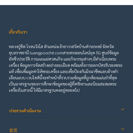
เกี่ยวกับเรา
หลวงปู่ชิต โรจนวังโส ตำแหน่งเจ้าอาวาสวัดบ้านคำระหงษ์ จังหวัด
อุบลราชธานี luangpoochit.comสายตรงออนไลน์ยุค 5G ศูนย์ข้อมูล
อัตชีวประวัติ การเผยแผ่ศาสนกิจ และกิจกรรมต่างๆ มีทำเนียบพระ
เครื่อง ข้อมูลการจัดสร้างอย่างละเอียด พร้อมทั้งการออกบัตรรับรองพระ
แท้ เพื่อเพิ่มมูลค่าให้พระเครื่อง และเพื่อป้องกันมิจฉาชีพแอบอ้างทำ
เลียนแบบ เวบไซต์นี้จะทำหน้าที่รวบรวมข้อมูลที่ถูกต้องแม่นยำที่สุด
เป็นมาตรฐานของการศึกษาข้อมูลของผู้ที่ศรัทธาและนิยมสะสมพระ
เครื่องในสายนี้ ให้มีมาตรฐานคงอยู่ตลอดไป
ประธานดำเนินงาน
首页