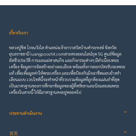
เกี่ยวกับเรา
หลวงปู่ชิต โรจนวังโส ตำแหน่งเจ้าอาวาสวัดบ้านคำระหงษ์ จังหวัด
อุบลราชธานี luangpoochit.comสายตรงออนไลน์ยุค 5G ศูนย์ข้อมูล
อัตชีวประวัติ การเผยแผ่ศาสนกิจ และกิจกรรมต่างๆ มีทำเนียบพระ
เครื่อง ข้อมูลการจัดสร้างอย่างละเอียด พร้อมทั้งการออกบัตรรับรองพระ
แท้ เพื่อเพิ่มมูลค่าให้พระเครื่อง และเพื่อป้องกันมิจฉาชีพแอบอ้างทำ
เลียนแบบ เวบไซต์นี้จะทำหน้าที่รวบรวมข้อมูลที่ถูกต้องแม่นยำที่สุด
เป็นมาตรฐานของการศึกษาข้อมูลของผู้ที่ศรัทธาและนิยมสะสมพระ
เครื่องในสายนี้ ให้มีมาตรฐานคงอยู่ตลอดไป
ประธานดำเนินงาน
首页