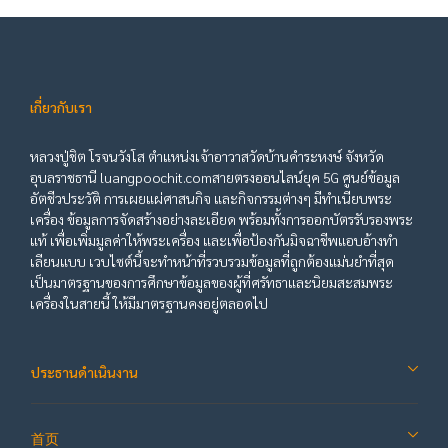
เกี่ยวกับเรา
หลวงปู่ชิต โรจนวังโส ตำแหน่งเจ้าอาวาสวัดบ้านคำระหงษ์ จังหวัด
อุบลราชธานี luangpoochit.comสายตรงออนไลน์ยุค 5G ศูนย์ข้อมูล
อัตชีวประวัติ การเผยแผ่ศาสนกิจ และกิจกรรมต่างๆ มีทำเนียบพระ
เครื่อง ข้อมูลการจัดสร้างอย่างละเอียด พร้อมทั้งการออกบัตรรับรองพระ
แท้ เพื่อเพิ่มมูลค่าให้พระเครื่อง และเพื่อป้องกันมิจฉาชีพแอบอ้างทำ
เลียนแบบ เวบไซต์นี้จะทำหน้าที่รวบรวมข้อมูลที่ถูกต้องแม่นยำที่สุด
เป็นมาตรฐานของการศึกษาข้อมูลของผู้ที่ศรัทธาและนิยมสะสมพระ
เครื่องในสายนี้ ให้มีมาตรฐานคงอยู่ตลอดไป
ประธานดำเนินงาน
首页