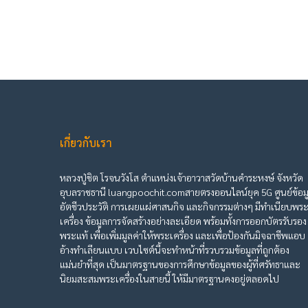
เกี่ยวกับเรา
หลวงปู่ชิต โรจนวังโส ตำแหน่งเจ้าอาวาสวัดบ้านคำระหงษ์ จังหวัด
อุบลราชธานี luangpoochit.comสายตรงออนไลน์ยุค 5G ศูนย์ข้อม
อัตชีวประวัติ การเผยแผ่ศาสนกิจ และกิจกรรมต่างๆ มีทำเนียบพร
เครื่อง ข้อมูลการจัดสร้างอย่างละเอียด พร้อมทั้งการออกบัตรรับรอง
พระแท้ เพื่อเพิ่มมูลค่าให้พระเครื่อง และเพื่อป้องกันมิจฉาชีพแอบ
อ้างทำเลียนแบบ เวบไซต์นี้จะทำหน้าที่รวบรวมข้อมูลที่ถูกต้อง
แม่นยำที่สุด เป็นมาตรฐานของการศึกษาข้อมูลของผู้ที่ศรัทธาและ
นิยมสะสมพระเครื่องในสายนี้ ให้มีมาตรฐานคงอยู่ตลอดไป