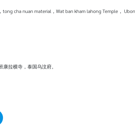
tong cha nuan material，Wat ban kham lahong Temple， Ubonra
瓦班康拉横寺，泰国乌汶府。