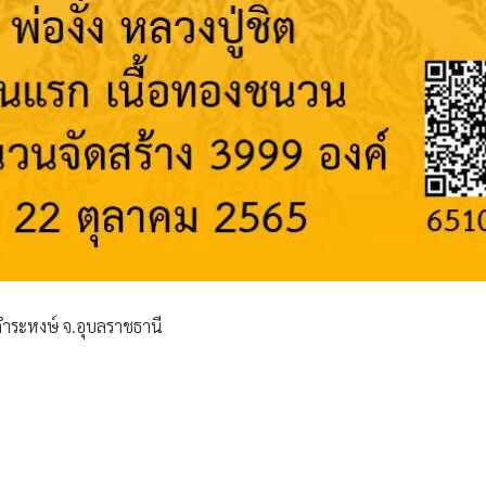
านคำระหงษ์ จ.อุบลราชธานี