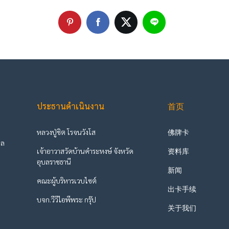
ประธานดำเนินงาน
首页
หลวงปู่ชิต โรจนวังโส
佛牌卡
ูล
เจ้าอาวาสวัดบ้านคำระหงษ์ จังหวัด
资料库
ะ
อุบลราชธานี
新闻
คณะผู้บริหารเวบไซต์
出卡手续
บจก.วีวีไอพีพระ กรุ๊ป
关于我们