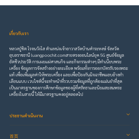
เกี่ยวกับเรา
หลวงปู่ชิต โรจนวังโส ตำแหน่งเจ้าอาวาสวัดบ้านคำระหงษ์ จังหวัด
อุบลราชธานี luangpoochit.comสายตรงออนไลน์ยุค 5G ศูนย์ข้อมูล
อัตชีวประวัติ การเผยแผ่ศาสนกิจ และกิจกรรมต่างๆ มีทำเนียบพระ
เครื่อง ข้อมูลการจัดสร้างอย่างละเอียด พร้อมทั้งการออกบัตรรับรองพระ
แท้ เพื่อเพิ่มมูลค่าให้พระเครื่อง และเพื่อป้องกันมิจฉาชีพแอบอ้างทำ
เลียนแบบ เวบไซต์นี้จะทำหน้าที่รวบรวมข้อมูลที่ถูกต้องแม่นยำที่สุด
เป็นมาตรฐานของการศึกษาข้อมูลของผู้ที่ศรัทธาและนิยมสะสมพระ
เครื่องในสายนี้ ให้มีมาตรฐานคงอยู่ตลอดไป
ประธานดำเนินงาน
首页