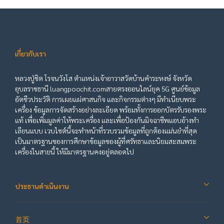
เกี่ยวกับเรา
หลวงปู่ชิต โรจนวังโส ตำแหน่งเจ้าอาวาสวัดบ้านคำระหงษ์ จังหวัด
อุบลราชธานี luangpoochit.comสายตรงออนไลน์ยุค 5G ศูนย์ข้อมูล
อัตชีวประวัติ การเผยแผ่ศาสนกิจ และกิจกรรมต่างๆ มีทำเนียบพระ
เครื่อง ข้อมูลการจัดสร้างอย่างละเอียด พร้อมทั้งการออกบัตรรับรองพระ
แท้ เพื่อเพิ่มมูลค่าให้พระเครื่อง และเพื่อป้องกันมิจฉาชีพแอบอ้างทำ
เลียนแบบ เวบไซต์นี้จะทำหน้าที่รวบรวมข้อมูลที่ถูกต้องแม่นยำที่สุด
เป็นมาตรฐานของการศึกษาข้อมูลของผู้ที่ศรัทธาและนิยมสะสมพระ
เครื่องในสายนี้ ให้มีมาตรฐานคงอยู่ตลอดไป
ประธานดำเนินงาน
首页