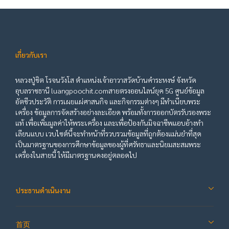
เกี่ยวกับเรา
หลวงปู่ชิต โรจนวังโส ตำแหน่งเจ้าอาวาสวัดบ้านคำระหงษ์ จังหวัด
อุบลราชธานี luangpoochit.comสายตรงออนไลน์ยุค 5G ศูนย์ข้อมูล
อัตชีวประวัติ การเผยแผ่ศาสนกิจ และกิจกรรมต่างๆ มีทำเนียบพระ
เครื่อง ข้อมูลการจัดสร้างอย่างละเอียด พร้อมทั้งการออกบัตรรับรองพระ
แท้ เพื่อเพิ่มมูลค่าให้พระเครื่อง และเพื่อป้องกันมิจฉาชีพแอบอ้างทำ
เลียนแบบ เวบไซต์นี้จะทำหน้าที่รวบรวมข้อมูลที่ถูกต้องแม่นยำที่สุด
เป็นมาตรฐานของการศึกษาข้อมูลของผู้ที่ศรัทธาและนิยมสะสมพระ
เครื่องในสายนี้ ให้มีมาตรฐานคงอยู่ตลอดไป
ประธานดำเนินงาน
首页