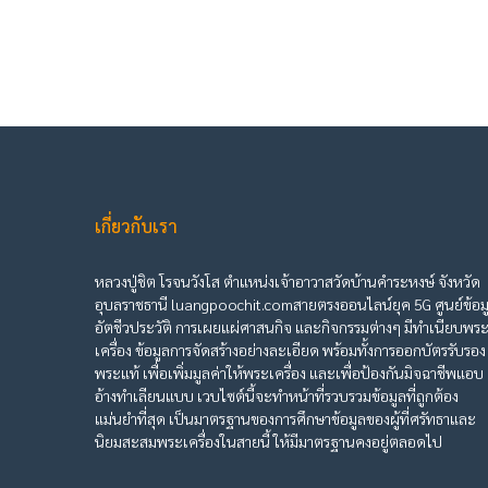
เกี่ยวกับเรา
หลวงปู่ชิต โรจนวังโส ตำแหน่งเจ้าอาวาสวัดบ้านคำระหงษ์ จังหวัด
อุบลราชธานี luangpoochit.comสายตรงออนไลน์ยุค 5G ศูนย์ข้อม
อัตชีวประวัติ การเผยแผ่ศาสนกิจ และกิจกรรมต่างๆ มีทำเนียบพร
เครื่อง ข้อมูลการจัดสร้างอย่างละเอียด พร้อมทั้งการออกบัตรรับรอง
พระแท้ เพื่อเพิ่มมูลค่าให้พระเครื่อง และเพื่อป้องกันมิจฉาชีพแอบ
อ้างทำเลียนแบบ เวบไซต์นี้จะทำหน้าที่รวบรวมข้อมูลที่ถูกต้อง
แม่นยำที่สุด เป็นมาตรฐานของการศึกษาข้อมูลของผู้ที่ศรัทธาและ
นิยมสะสมพระเครื่องในสายนี้ ให้มีมาตรฐานคงอยู่ตลอดไป