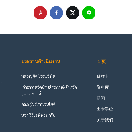
ประธานดำเนินงาน
首页
หลวงปู่ชิต โรจนวังโส
佛牌卡
ูล
เจ้าอาวาสวัดบ้านคำระหงษ์ จังหวัด
资料库
ะ
อุบลราชธานี
新闻
คณะผู้บริหารเวบไซต์
出卡手续
บจก.วีวีไอพีพระ กรุ๊ป
关于我们