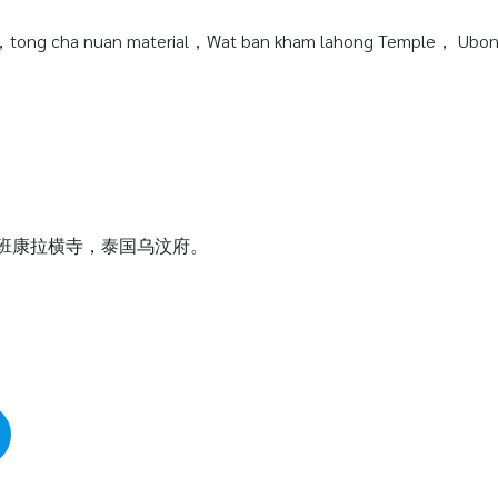
tong cha nuan material，Wat ban kham lahong Temple， Ubonra
瓦班康拉横寺，泰国乌汶府。