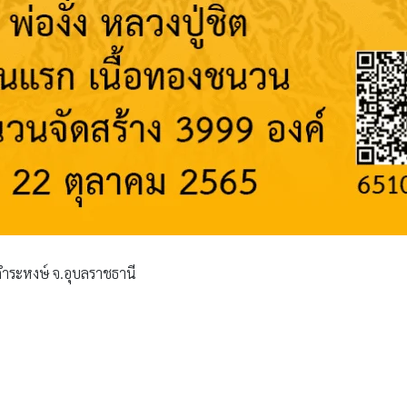
านคำระหงษ์ จ.อุบลราชธานี