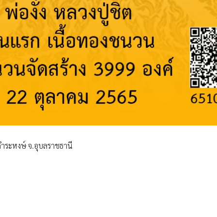
านคำระหงษ์ จ.อุบลราชธานี