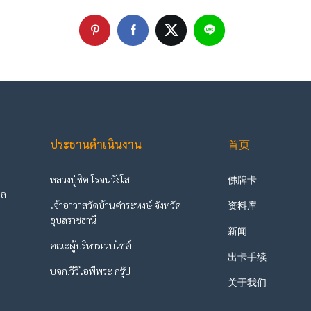
ประธานดำเนินงาน
首页
หลวงปู่ชิต โรจนวังโส
佛牌卡
ูล
เจ้าอาวาสวัดบ้านคำระหงษ์ จังหวัด
资料库
ะ
อุบลราชธานี
新闻
คณะผู้บริหารเวบไซต์
出卡手续
บจก.วีวีไอพีพระ กรุ๊ป
关于我们