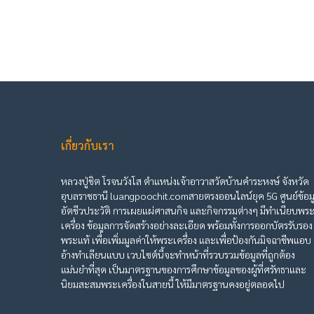
เกี่ยวกับเรา
หลวงปู่ชิต โรจนวังโส ตำแหน่งเจ้าอาวาสวัดบ้านคำระหงษ์ จังหวัด
อุบลราชธานี luangpoochit.comสายตรงออนไลน์ยุค 5G ศูนย์ข้อม
อัตชีวประวัติ การเผยแผ่ศาสนกิจ และกิจกรรมต่างๆ มีทำเนียบพร
เครื่อง ข้อมูลการจัดสร้างอย่างละเอียด พร้อมทั้งการออกบัตรรับรอง
พระแท้ เพื่อเพิ่มมูลค่าให้พระเครื่อง และเพื่อป้องกันมิจฉาชีพแอบ
อ้างทำเลียนแบบ เวบไซต์นี้จะทำหน้าที่รวบรวมข้อมูลที่ถูกต้อง
แม่นยำที่สุด เป็นมาตรฐานของการศึกษาข้อมูลของผู้ที่ศรัทธาและ
นิยมสะสมพระเครื่องในสายนี้ ให้มีมาตรฐานคงอยู่ตลอดไป