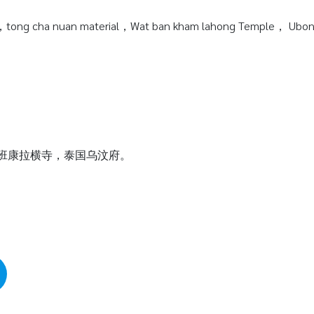
tong cha nuan material，Wat ban kham lahong Temple， Ubonra
瓦班康拉横寺，泰国乌汶府。