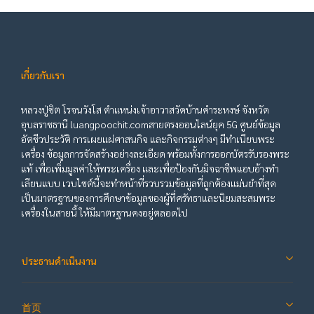
เกี่ยวกับเรา
หลวงปู่ชิต โรจนวังโส ตำแหน่งเจ้าอาวาสวัดบ้านคำระหงษ์ จังหวัด
อุบลราชธานี luangpoochit.comสายตรงออนไลน์ยุค 5G ศูนย์ข้อมูล
อัตชีวประวัติ การเผยแผ่ศาสนกิจ และกิจกรรมต่างๆ มีทำเนียบพระ
เครื่อง ข้อมูลการจัดสร้างอย่างละเอียด พร้อมทั้งการออกบัตรรับรองพระ
แท้ เพื่อเพิ่มมูลค่าให้พระเครื่อง และเพื่อป้องกันมิจฉาชีพแอบอ้างทำ
เลียนแบบ เวบไซต์นี้จะทำหน้าที่รวบรวมข้อมูลที่ถูกต้องแม่นยำที่สุด
เป็นมาตรฐานของการศึกษาข้อมูลของผู้ที่ศรัทธาและนิยมสะสมพระ
เครื่องในสายนี้ ให้มีมาตรฐานคงอยู่ตลอดไป
ประธานดำเนินงาน
首页