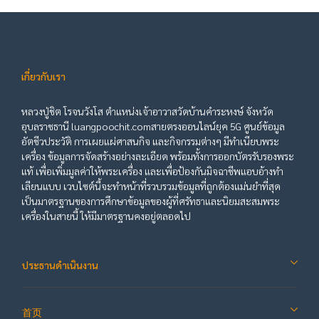
เกี่ยวกับเรา
หลวงปู่ชิต โรจนวังโส ตำแหน่งเจ้าอาวาสวัดบ้านคำระหงษ์ จังหวัด
อุบลราชธานี luangpoochit.comสายตรงออนไลน์ยุค 5G ศูนย์ข้อมูล
อัตชีวประวัติ การเผยแผ่ศาสนกิจ และกิจกรรมต่างๆ มีทำเนียบพระ
เครื่อง ข้อมูลการจัดสร้างอย่างละเอียด พร้อมทั้งการออกบัตรรับรองพระ
แท้ เพื่อเพิ่มมูลค่าให้พระเครื่อง และเพื่อป้องกันมิจฉาชีพแอบอ้างทำ
เลียนแบบ เวบไซต์นี้จะทำหน้าที่รวบรวมข้อมูลที่ถูกต้องแม่นยำที่สุด
เป็นมาตรฐานของการศึกษาข้อมูลของผู้ที่ศรัทธาและนิยมสะสมพระ
เครื่องในสายนี้ ให้มีมาตรฐานคงอยู่ตลอดไป
ประธานดำเนินงาน
首页