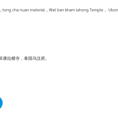
tong cha nuan material，Wat ban kham lahong Temple， Ubonra
瓦班康拉横寺，泰国乌汶府。