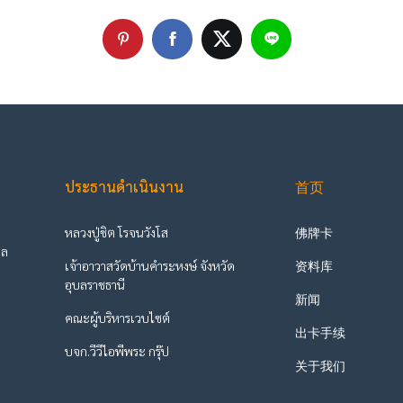
ประธานดำเนินงาน
首页
หลวงปู่ชิต โรจนวังโส
佛牌卡
ูล
เจ้าอาวาสวัดบ้านคำระหงษ์ จังหวัด
资料库
ะ
อุบลราชธานี
新闻
คณะผู้บริหารเวบไซต์
出卡手续
บจก.วีวีไอพีพระ กรุ๊ป
关于我们