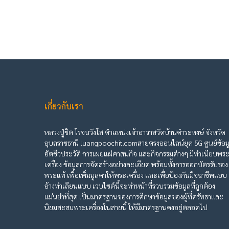
เกี่ยวกับเรา
หลวงปู่ชิต โรจนวังโส ตำแหน่งเจ้าอาวาสวัดบ้านคำระหงษ์ จังหวัด
อุบลราชธานี luangpoochit.comสายตรงออนไลน์ยุค 5G ศูนย์ข้อม
อัตชีวประวัติ การเผยแผ่ศาสนกิจ และกิจกรรมต่างๆ มีทำเนียบพร
เครื่อง ข้อมูลการจัดสร้างอย่างละเอียด พร้อมทั้งการออกบัตรรับรอง
พระแท้ เพื่อเพิ่มมูลค่าให้พระเครื่อง และเพื่อป้องกันมิจฉาชีพแอบ
อ้างทำเลียนแบบ เวบไซต์นี้จะทำหน้าที่รวบรวมข้อมูลที่ถูกต้อง
แม่นยำที่สุด เป็นมาตรฐานของการศึกษาข้อมูลของผู้ที่ศรัทธาและ
นิยมสะสมพระเครื่องในสายนี้ ให้มีมาตรฐานคงอยู่ตลอดไป