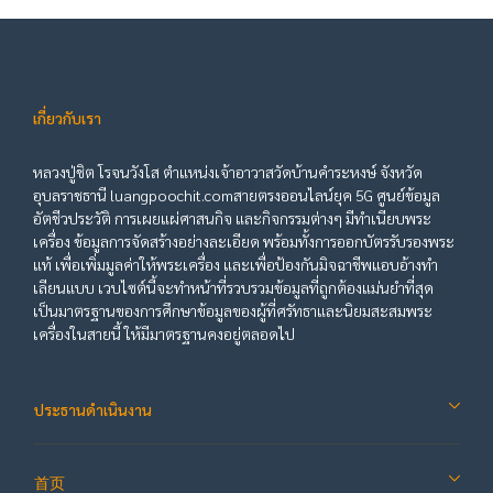
เกี่ยวกับเรา
หลวงปู่ชิต โรจนวังโส ตำแหน่งเจ้าอาวาสวัดบ้านคำระหงษ์ จังหวัด
อุบลราชธานี luangpoochit.comสายตรงออนไลน์ยุค 5G ศูนย์ข้อมูล
อัตชีวประวัติ การเผยแผ่ศาสนกิจ และกิจกรรมต่างๆ มีทำเนียบพระ
เครื่อง ข้อมูลการจัดสร้างอย่างละเอียด พร้อมทั้งการออกบัตรรับรองพระ
แท้ เพื่อเพิ่มมูลค่าให้พระเครื่อง และเพื่อป้องกันมิจฉาชีพแอบอ้างทำ
เลียนแบบ เวบไซต์นี้จะทำหน้าที่รวบรวมข้อมูลที่ถูกต้องแม่นยำที่สุด
เป็นมาตรฐานของการศึกษาข้อมูลของผู้ที่ศรัทธาและนิยมสะสมพระ
เครื่องในสายนี้ ให้มีมาตรฐานคงอยู่ตลอดไป
ประธานดำเนินงาน
首页