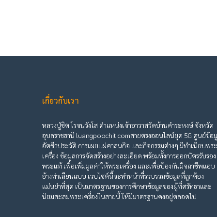
เกี่ยวกับเรา
หลวงปู่ชิต โรจนวังโส ตำแหน่งเจ้าอาวาสวัดบ้านคำระหงษ์ จังหวัด
อุบลราชธานี luangpoochit.comสายตรงออนไลน์ยุค 5G ศูนย์ข้อม
อัตชีวประวัติ การเผยแผ่ศาสนกิจ และกิจกรรมต่างๆ มีทำเนียบพร
เครื่อง ข้อมูลการจัดสร้างอย่างละเอียด พร้อมทั้งการออกบัตรรับรอง
พระแท้ เพื่อเพิ่มมูลค่าให้พระเครื่อง และเพื่อป้องกันมิจฉาชีพแอบ
อ้างทำเลียนแบบ เวบไซต์นี้จะทำหน้าที่รวบรวมข้อมูลที่ถูกต้อง
แม่นยำที่สุด เป็นมาตรฐานของการศึกษาข้อมูลของผู้ที่ศรัทธาและ
นิยมสะสมพระเครื่องในสายนี้ ให้มีมาตรฐานคงอยู่ตลอดไป