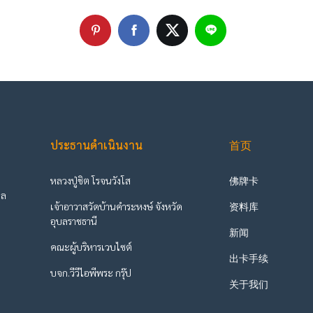
ประธานดำเนินงาน
首页
หลวงปู่ชิต โรจนวังโส
佛牌卡
ูล
เจ้าอาวาสวัดบ้านคำระหงษ์ จังหวัด
资料库
ะ
อุบลราชธานี
新闻
คณะผู้บริหารเวบไซต์
出卡手续
บจก.วีวีไอพีพระ กรุ๊ป
关于我们