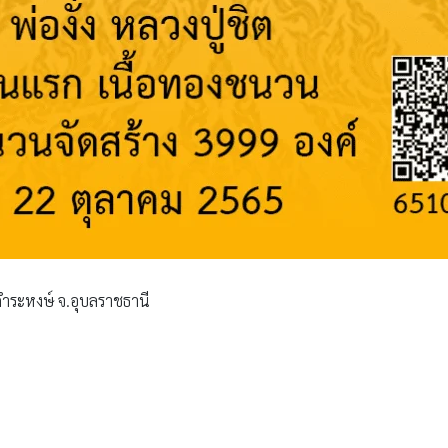
านคำระหงษ์ จ.อุบลราชธานี