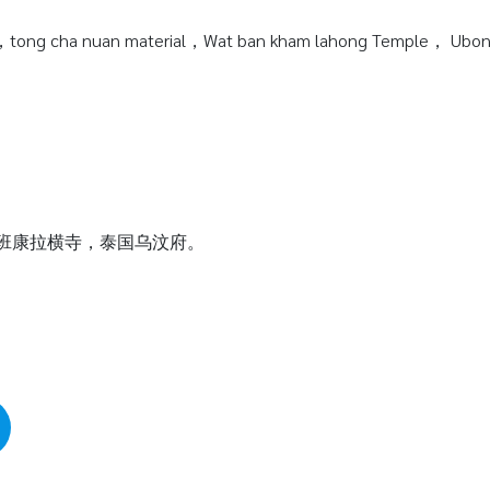
tong cha nuan material，Wat ban kham lahong Temple， Ubonra
瓦班康拉横寺，泰国乌汶府。