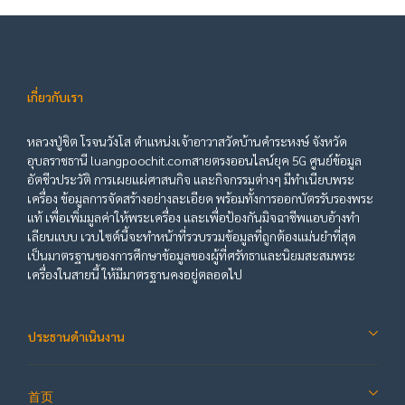
เกี่ยวกับเรา
หลวงปู่ชิต โรจนวังโส ตำแหน่งเจ้าอาวาสวัดบ้านคำระหงษ์ จังหวัด
อุบลราชธานี luangpoochit.comสายตรงออนไลน์ยุค 5G ศูนย์ข้อมูล
อัตชีวประวัติ การเผยแผ่ศาสนกิจ และกิจกรรมต่างๆ มีทำเนียบพระ
เครื่อง ข้อมูลการจัดสร้างอย่างละเอียด พร้อมทั้งการออกบัตรรับรองพระ
แท้ เพื่อเพิ่มมูลค่าให้พระเครื่อง และเพื่อป้องกันมิจฉาชีพแอบอ้างทำ
เลียนแบบ เวบไซต์นี้จะทำหน้าที่รวบรวมข้อมูลที่ถูกต้องแม่นยำที่สุด
เป็นมาตรฐานของการศึกษาข้อมูลของผู้ที่ศรัทธาและนิยมสะสมพระ
เครื่องในสายนี้ ให้มีมาตรฐานคงอยู่ตลอดไป
ประธานดำเนินงาน
首页