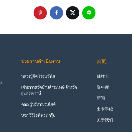
ประธานดำเนินงาน
首页
หลวงปู่ชิต โรจนวังโส
佛牌卡
ูล
เจ้าอาวาสวัดบ้านคำระหงษ์ จังหวัด
资料库
ะ
อุบลราชธานี
新闻
คณะผู้บริหารเวบไซต์
出卡手续
บจก.วีวีไอพีพระ กรุ๊ป
关于我们