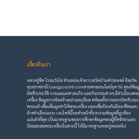
เกี่ยวกับเรา
หลวงปู่ชิต โรจนวังโส ตำแหน่งเจ้าอาวาสวัดบ้านคำระหงษ์ จังหวัด
อุบลราชธานี luangpoochit.comสายตรงออนไลน์ยุค 5G ศูนย์ข้อม
อัตชีวประวัติ การเผยแผ่ศาสนกิจ และกิจกรรมต่างๆ มีทำเนียบพร
เครื่อง ข้อมูลการจัดสร้างอย่างละเอียด พร้อมทั้งการออกบัตรรับรอง
พระแท้ เพื่อเพิ่มมูลค่าให้พระเครื่อง และเพื่อป้องกันมิจฉาชีพแอบ
อ้างทำเลียนแบบ เวบไซต์นี้จะทำหน้าที่รวบรวมข้อมูลที่ถูกต้อง
แม่นยำที่สุด เป็นมาตรฐานของการศึกษาข้อมูลของผู้ที่ศรัทธาและ
นิยมสะสมพระเครื่องในสายนี้ ให้มีมาตรฐานคงอยู่ตลอดไป