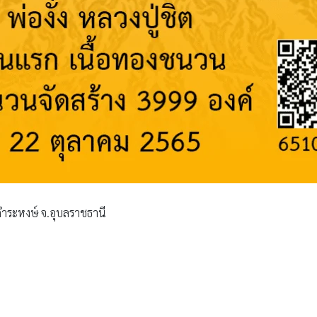
านคำระหงษ์ จ.อุบลราชธานี