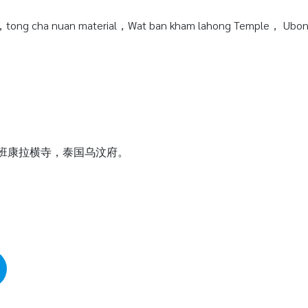
tong cha nuan material，Wat ban kham lahong Temple， Ubonra
瓦班康拉横寺，泰国乌汶府。