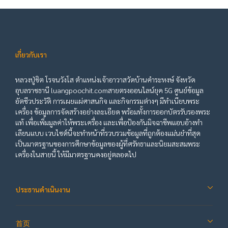
เกี่ยวกับเรา
หลวงปู่ชิต โรจนวังโส ตำแหน่งเจ้าอาวาสวัดบ้านคำระหงษ์ จังหวัด
อุบลราชธานี luangpoochit.comสายตรงออนไลน์ยุค 5G ศูนย์ข้อมูล
อัตชีวประวัติ การเผยแผ่ศาสนกิจ และกิจกรรมต่างๆ มีทำเนียบพระ
เครื่อง ข้อมูลการจัดสร้างอย่างละเอียด พร้อมทั้งการออกบัตรรับรองพระ
แท้ เพื่อเพิ่มมูลค่าให้พระเครื่อง และเพื่อป้องกันมิจฉาชีพแอบอ้างทำ
เลียนแบบ เวบไซต์นี้จะทำหน้าที่รวบรวมข้อมูลที่ถูกต้องแม่นยำที่สุด
เป็นมาตรฐานของการศึกษาข้อมูลของผู้ที่ศรัทธาและนิยมสะสมพระ
เครื่องในสายนี้ ให้มีมาตรฐานคงอยู่ตลอดไป
ประธานดำเนินงาน
首页