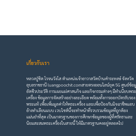
เกี่ยวกับเรา
หลวงปู่ชิต โรจนวังโส ตำแหน่งเจ้าอาวาสวัดบ้านคำระหงษ์ จังหวัด
อุบลราชธานี luangpoochit.comสายตรงออนไลน์ยุค 5G ศูนย์ข้อม
อัตชีวประวัติ การเผยแผ่ศาสนกิจ และกิจกรรมต่างๆ มีทำเนียบพร
เครื่อง ข้อมูลการจัดสร้างอย่างละเอียด พร้อมทั้งการออกบัตรรับรอง
พระแท้ เพื่อเพิ่มมูลค่าให้พระเครื่อง และเพื่อป้องกันมิจฉาชีพแอบ
อ้างทำเลียนแบบ เวบไซต์นี้จะทำหน้าที่รวบรวมข้อมูลที่ถูกต้อง
แม่นยำที่สุด เป็นมาตรฐานของการศึกษาข้อมูลของผู้ที่ศรัทธาและ
นิยมสะสมพระเครื่องในสายนี้ ให้มีมาตรฐานคงอยู่ตลอดไป