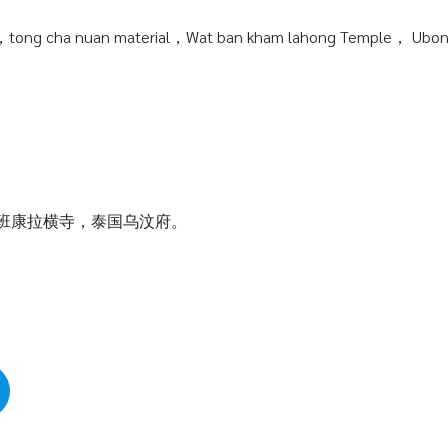
tong cha nuan material，Wat ban kham lahong Temple， Ubonra
瓦班康拉横寺，泰国乌汶府。