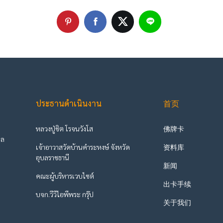
ประธานดำเนินงาน
首页
หลวงปู่ชิต โรจนวังโส
佛牌卡
ูล
เจ้าอาวาสวัดบ้านคำระหงษ์ จังหวัด
资料库
ะ
อุบลราชธานี
新闻
คณะผู้บริหารเวบไซต์
出卡手续
บจก.วีวีไอพีพระ กรุ๊ป
关于我们