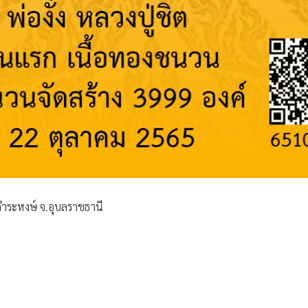
านคำระหงษ์ จ.อุบลราชธานี