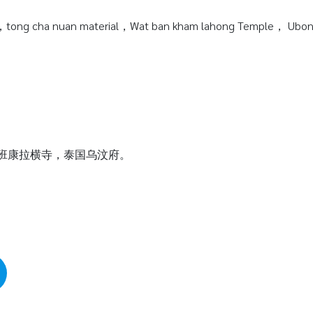
tong cha nuan material，Wat ban kham lahong Temple， Ubonra
瓦班康拉横寺，泰国乌汶府。