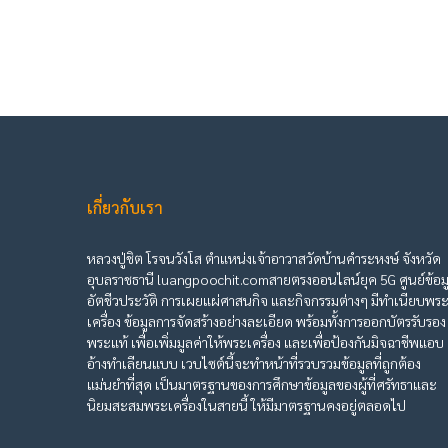
เกี่ยวกับเรา
หลวงปู่ชิต โรจนวังโส ตำแหน่งเจ้าอาวาสวัดบ้านคำระหงษ์ จังหวัด
อุบลราชธานี luangpoochit.comสายตรงออนไลน์ยุค 5G ศูนย์ข้อม
อัตชีวประวัติ การเผยแผ่ศาสนกิจ และกิจกรรมต่างๆ มีทำเนียบพร
เครื่อง ข้อมูลการจัดสร้างอย่างละเอียด พร้อมทั้งการออกบัตรรับรอง
พระแท้ เพื่อเพิ่มมูลค่าให้พระเครื่อง และเพื่อป้องกันมิจฉาชีพแอบ
อ้างทำเลียนแบบ เวบไซต์นี้จะทำหน้าที่รวบรวมข้อมูลที่ถูกต้อง
แม่นยำที่สุด เป็นมาตรฐานของการศึกษาข้อมูลของผู้ที่ศรัทธาและ
นิยมสะสมพระเครื่องในสายนี้ ให้มีมาตรฐานคงอยู่ตลอดไป