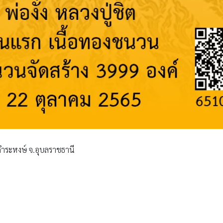
านคำระหงษ์ จ.อุบลราชธานี