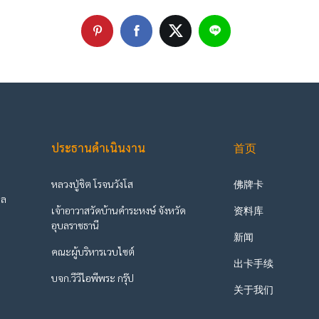
ประธานดำเนินงาน
首页
หลวงปู่ชิต โรจนวังโส
佛牌卡
ูล
เจ้าอาวาสวัดบ้านคำระหงษ์ จังหวัด
资料库
ะ
อุบลราชธานี
新闻
คณะผู้บริหารเวบไซต์
出卡手续
บจก.วีวีไอพีพระ กรุ๊ป
关于我们