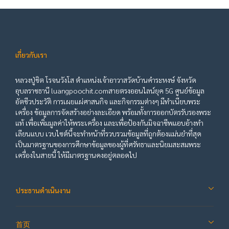
เกี่ยวกับเรา
หลวงปู่ชิต โรจนวังโส ตำแหน่งเจ้าอาวาสวัดบ้านคำระหงษ์ จังหวัด
อุบลราชธานี luangpoochit.comสายตรงออนไลน์ยุค 5G ศูนย์ข้อมูล
อัตชีวประวัติ การเผยแผ่ศาสนกิจ และกิจกรรมต่างๆ มีทำเนียบพระ
เครื่อง ข้อมูลการจัดสร้างอย่างละเอียด พร้อมทั้งการออกบัตรรับรองพระ
แท้ เพื่อเพิ่มมูลค่าให้พระเครื่อง และเพื่อป้องกันมิจฉาชีพแอบอ้างทำ
เลียนแบบ เวบไซต์นี้จะทำหน้าที่รวบรวมข้อมูลที่ถูกต้องแม่นยำที่สุด
เป็นมาตรฐานของการศึกษาข้อมูลของผู้ที่ศรัทธาและนิยมสะสมพระ
เครื่องในสายนี้ ให้มีมาตรฐานคงอยู่ตลอดไป
ประธานดำเนินงาน
首页