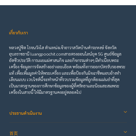
เกี่ยวกับเรา
หลวงปู่ชิต โรจนวังโส ตำแหน่งเจ้าอาวาสวัดบ้านคำระหงษ์ จังหวัด
อุบลราชธานี luangpoochit.comสายตรงออนไลน์ยุค 5G ศูนย์ข้อมูล
อัตชีวประวัติ การเผยแผ่ศาสนกิจ และกิจกรรมต่างๆ มีทำเนียบพระ
เครื่อง ข้อมูลการจัดสร้างอย่างละเอียด พร้อมทั้งการออกบัตรรับรองพระ
แท้ เพื่อเพิ่มมูลค่าให้พระเครื่อง และเพื่อป้องกันมิจฉาชีพแอบอ้างทำ
เลียนแบบ เวบไซต์นี้จะทำหน้าที่รวบรวมข้อมูลที่ถูกต้องแม่นยำที่สุด
เป็นมาตรฐานของการศึกษาข้อมูลของผู้ที่ศรัทธาและนิยมสะสมพระ
เครื่องในสายนี้ ให้มีมาตรฐานคงอยู่ตลอดไป
ประธานดำเนินงาน
首页