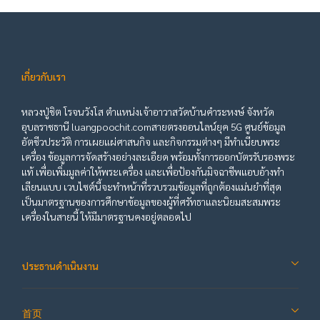
เกี่ยวกับเรา
หลวงปู่ชิต โรจนวังโส ตำแหน่งเจ้าอาวาสวัดบ้านคำระหงษ์ จังหวัด
อุบลราชธานี luangpoochit.comสายตรงออนไลน์ยุค 5G ศูนย์ข้อมูล
อัตชีวประวัติ การเผยแผ่ศาสนกิจ และกิจกรรมต่างๆ มีทำเนียบพระ
เครื่อง ข้อมูลการจัดสร้างอย่างละเอียด พร้อมทั้งการออกบัตรรับรองพระ
แท้ เพื่อเพิ่มมูลค่าให้พระเครื่อง และเพื่อป้องกันมิจฉาชีพแอบอ้างทำ
เลียนแบบ เวบไซต์นี้จะทำหน้าที่รวบรวมข้อมูลที่ถูกต้องแม่นยำที่สุด
เป็นมาตรฐานของการศึกษาข้อมูลของผู้ที่ศรัทธาและนิยมสะสมพระ
เครื่องในสายนี้ ให้มีมาตรฐานคงอยู่ตลอดไป
ประธานดำเนินงาน
首页